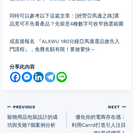
同時可以參考以下這篇文章：
[經營亞馬遜之路]選
品竟可不先看產品？先留意4種數字可收窄挑選範圍
或直接報名
『ALXWU 180分鐘亞馬遜選品搶先入
門課程』
，免費名額有限！要搶要快～
分享此內容
Post
PREVIOUS
NEXT
寵物用品包裝設計的成
優化你的電商存在感：
navigation
功與失敗7個案例分析
利用Carrd打造引人注目