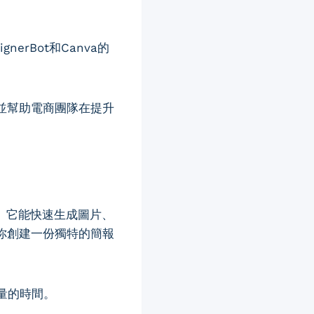
nerBot和Canva的
並幫助電商團隊在提升
助助手。它能快速生成圖片、
為你創建一份獨特的簡報
量的時間。
。