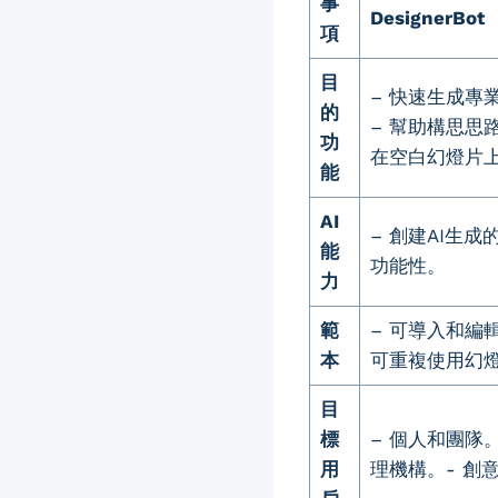
事
DesignerBot
項
目
– 快速生成專
的
– 幫助構思思
功
在空白幻燈片
能
AI
– 創建AI生
能
功能性。
力
範
– 可導入和編
本
可重複使用幻
目
標
– 個人和團隊。
用
理機構。- 創