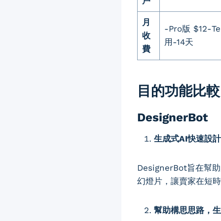
戶
月
-Pro版 $12
收
用-14天
費
目的功能比較
DesignerBot
生成式AI快速設
DesignerBot
幻燈片，讓賣家在短時
幫助構思思路，生