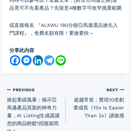
同時可以參考以下這篇文章：
[經營亞馬遜之路]選
品竟可不先看產品？先留意4種數字可收窄挑選範圍
或直接報名
『ALXWU 180分鐘亞馬遜選品搶先入
門課程』
，免費名額有限！要搶要快～
分享此內容
Post
PREVIOUS
NEXT
掀起業績風暴：揭示亞
超越常規：實現10倍創
navigation
馬遜產品頁面的神奇力
業成長《10x Is Easier
量，AI Listing生成器讓
Than 2x》讀後感
您的商品輕鬆1招脫穎而