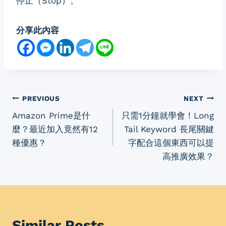
停止（Stop）。
分享此內容
Post
PREVIOUS
NEXT
Amazon Prime是什
只需1分鐘就學會！Long
navigation
麼？最近加入竟然有12
Tail Keyword 長尾關鍵
種優惠？
字配合這個東西可以提
高推廣效果？
Similar Posts