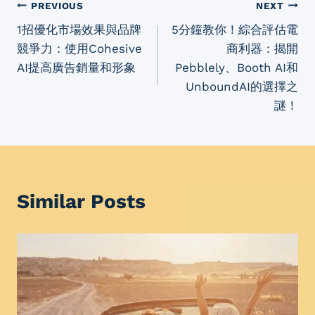
Post
PREVIOUS
NEXT
1招優化市場效果與品牌
5分鐘教你！綜合評估電
navigation
競爭力：使用Cohesive
商利器：揭開
AI提高廣告銷量和形象
Pebblely、Booth AI和
UnboundAI的選擇之
謎！
Similar Posts