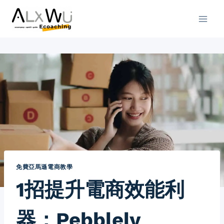
Skip
to
content
免費亞馬遜電商教學
1招提升電商效能利
器：Pebblely、