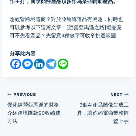
作主打，而季節性產品頂多作為某些輔助產品。
想經營跨境電商？對於亞馬遜選品有興趣，同時也
可以參考以下這篇文章：
[經營亞馬遜之路]選品竟
可不先看產品？先留意4種數字可收窄挑選範圍
分享此內容
Post
PREVIOUS
NEXT
優化經營亞馬遜的財務
3個AI產品圖像生成工
navigation
介紹跨境匯款$0收續費
具，讓你的電商業務輕
方法
鬆上手