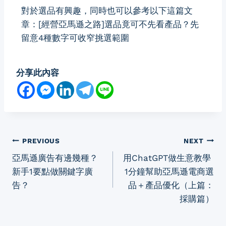
對於選品有興趣，同時也可以參考以下這篇文
章：
[經營亞馬遜之路]選品竟可不先看產品？先
留意4種數字可收窄挑選範圍
分享此內容
PREVIOUS
NEXT
亞馬遜廣告有邊幾種？
用ChatGPT做生意教學
新手1要點做關鍵字廣
1分鐘幫助亞馬遜電商選
告？
品＋產品優化（上篇：
採購篇）