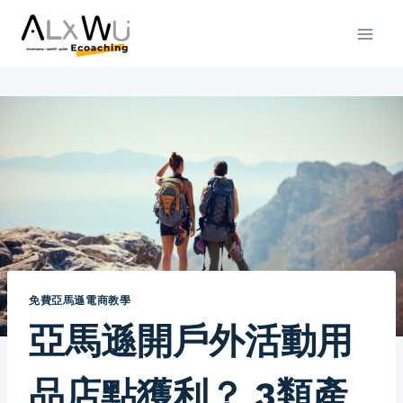
免費亞馬遜電商教學
亞馬遜開戶外活動用
品店點獲利？ 3類產