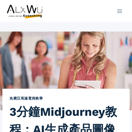
Skip
to
content
免費亞馬遜電商教學
3分鐘Midjourney教
程：AI生成產品圖像