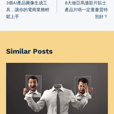
3個AI產品圖像生成工
8大做亞馬遜影片貼士
navigation
具，讓你的電商業務輕
產品片唔一定要畫質特
鬆上手
別好？
Similar Posts