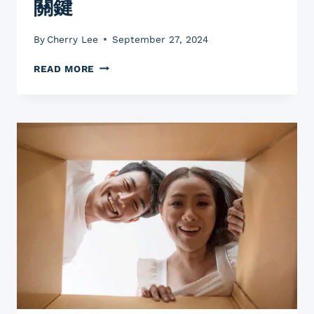
關鍵
By
Cherry Lee
September 27, 2024
環
READ MORE
保
包
裝：
提
升
網
店
銷
售
的
關
鍵