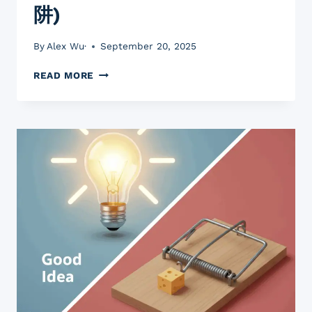
阱)
市
場
主
By
Alex Wu·
September 20, 2025
導
力
20
READ MORE
年
賣
家
揭
秘：
2025
亞
馬
遜
開
店
前，
你
必
須
知