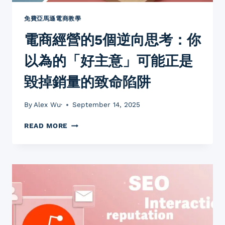
道
的
免費亞馬遜電商教學
5
電商經營的5個逆向思考：你
大
驚
以為的「好主意」可能正是
人
真
毀掉銷量的致命陷阱
相
(避
開
By
Alex Wu·
September 14, 2025
90%
新
電
READ MORE
手
商
陷
經
阱)
營
的
5
個
逆
向
思