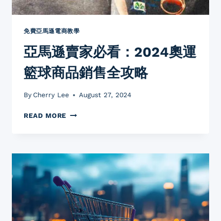
田
徑
比
免費亞馬遜電商教學
賽
亞馬遜賣家必看：2024奧運
的
必
籃球商品銷售全攻略
備
裝
備
By
Cherry Lee
August 27, 2024
亞
READ MORE
馬
遜
賣
家
必
看：
2024
奧
運
籃