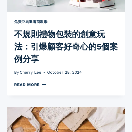
免費亞馬遜電商教學
不規則禮物包裝的創意玩
法：引爆顧客好奇心的5個案
例分享
By
Cherry Lee
October 28, 2024
不
READ MORE
規
則
禮
物
包
裝
的