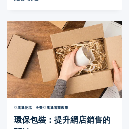
時
代
的
包
裝
設
計
亞馬遜物流
|
免費亞馬遜電商教學
環保包裝：提升網店銷售的