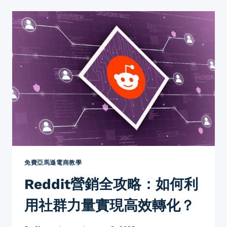
用
REDDIT
巧
妙
推
廣
品
牌？
香
港
人
必
學
的
三
大
免費亞馬遜電商教學
核
Reddit營銷全攻略：如何利
心
策
用社群力量實現高效轉化？
略