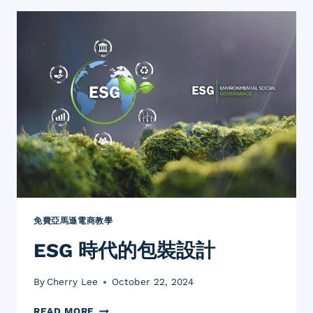
的
魅
力：
新
手
網
店
經
營
者
必
學
全
攻
略
免費亞馬遜電商教學
ESG 時代的包裝設計
By
Cherry Lee
October 22, 2024
ESG
READ MORE