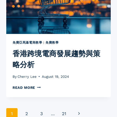
球
商
品
銷
售
全
攻
略
免費亞馬遜電商教學
|
免費教學
香港跨境電商發展趨勢與策
略分析
By
Cherry Lee
August 19, 2024
香
READ MORE
港
跨
境
電
Page
Next
1
2
3
…
21
商