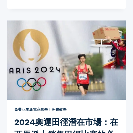
對
於
亞
馬
遜
賣
家
的
重
要
性
探
討
免費亞馬遜電商教學
|
免費教學
2024奧運田徑潛在市場：在