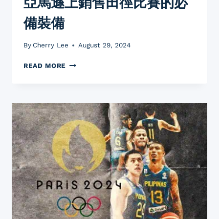
亞馬遜上銷售田徑比賽的必
備裝備
By
Cherry Lee
August 29, 2024
2024
READ MORE
奧
運
田
徑
潛
在
市
場：
在
亞
馬
遜
上
銷
售