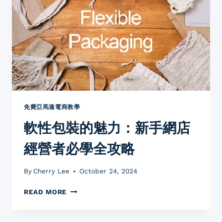
創
意
玩
法：
引
爆
顧
客
好
奇
心
免費亞馬遜電商教學
的
軟性包裝的魅力：新手網店
5
個
經營者必學全攻略
案
例
分
By
Cherry Lee
October 24, 2024
享
軟
READ MORE
性
包
裝