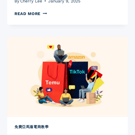
By
Cherry Lee
January 9, 2025
REDDIT
READ MORE
營
銷
全
攻
略：
如
何
利
用
社
群
力
量
實
現
高
效
轉
免費亞馬遜電商教學
化？