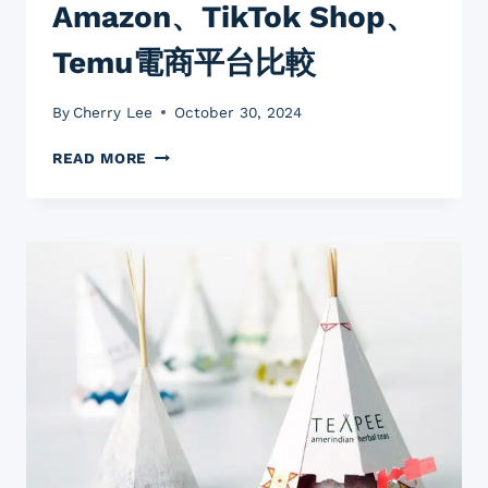
Amazon、TikTok Shop、
Temu電商平台比較
By
Cherry Lee
October 30, 2024
AMAZON、
READ MORE
TIKTOK
SHOP、
TEMU
電
商
平
台
比
較