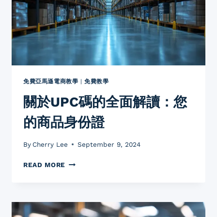
賣
家
如
何
避
開
陷
阱，
免費亞馬遜電商教學
|
免費教學
贏
關於UPC碼的全面解讀：您
得
客
的商品身份證
戶
芳
心？
By
Cherry Lee
September 9, 2024
關
READ MORE
於
UPC
碼
的
全