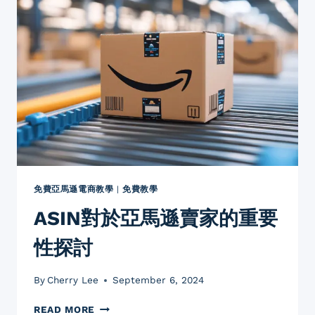
面
解
讀：
您
的
商
品
身
份
證
免費亞馬遜電商教學
|
免費教學
ASIN對於亞馬遜賣家的重要
性探討
By
Cherry Lee
September 6, 2024
ASIN
READ MORE