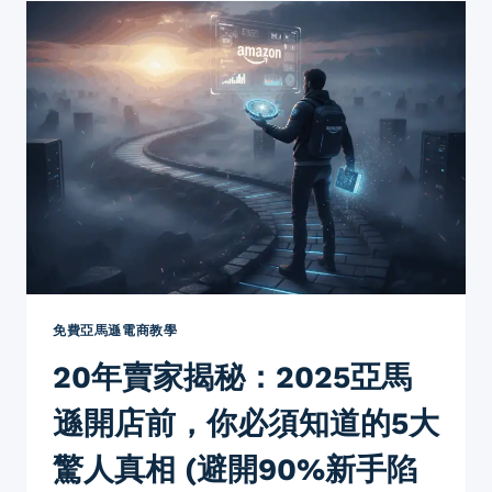
數
據
分
析
終
極
指
南：
解
鎖
3
大
核
心
支
免費亞馬遜電商教學
柱，
20年賣家揭秘：2025亞馬
將
數
遜開店前，你必須知道的5大
據
轉
驚人真相 (避開90%新手陷
化
為