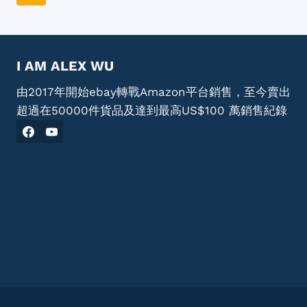
發
navigation
Page
展
趨
勢
與
I AM ALEX WU
策
由2017年開始ebay轉戰Amazon平台銷售，至今賣出
略
分
超過在50000件貨品及達到最高US$100 萬銷售紀錄
析