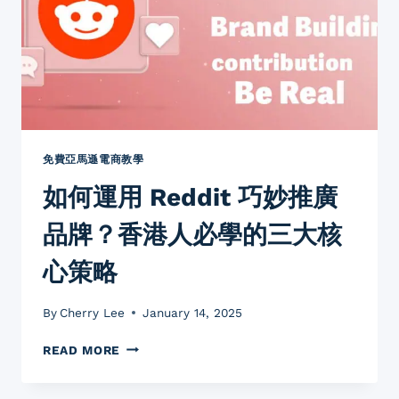
考：
你
以
為
的
「好
主
意」
可
免費亞馬遜電商教學
能
如何運用 Reddit 巧妙推廣
正
是
品牌？香港人必學的三大核
毀
掉
心策略
銷
量
的
By
Cherry Lee
January 14, 2025
致
命
如
READ MORE
陷
何
阱
運