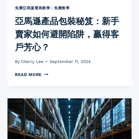
免費亞馬遜電商教學
|
免費教學
亞馬遜產品包裝秘笈：新手
賣家如何避開陷阱，贏得客
戶芳心？
By
Cherry Lee
September 11, 2024
亞
READ MORE
馬
遜
產
品
包
裝
秘
笈：
新
手