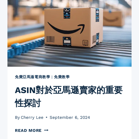
解
讀：
您
的
商
品
身
份
證
免費亞馬遜電商教學
|
免費教學
ASIN對於亞馬遜賣家的重要
性探討
By
Cherry Lee
September 6, 2024
ASIN
READ MORE
對