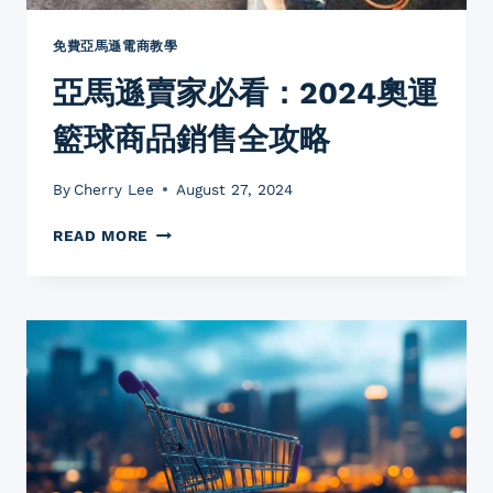
徑
比
免費亞馬遜電商教學
賽
亞馬遜賣家必看：2024奧運
的
必
籃球商品銷售全攻略
備
裝
備
By
Cherry Lee
August 27, 2024
亞
READ MORE
馬
遜
賣
家
必
看：
2024
奧
運
籃
球