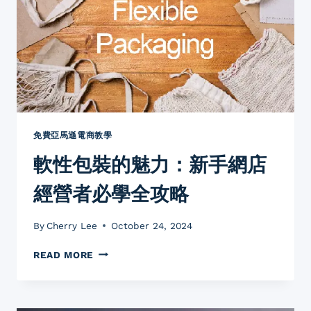
意
玩
法：
引
爆
顧
客
好
奇
心
免費亞馬遜電商教學
的
軟性包裝的魅力：新手網店
5
個
經營者必學全攻略
案
例
分
By
Cherry Lee
October 24, 2024
享
軟
READ MORE
性
包
裝
的