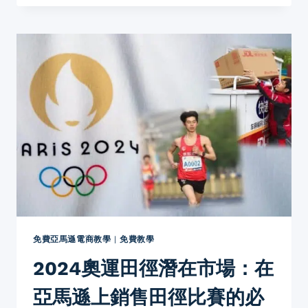
於
亞
馬
遜
賣
家
的
重
要
性
探
討
免費亞馬遜電商教學
|
免費教學
2024奧運田徑潛在市場：在
亞馬遜上銷售田徑比賽的必