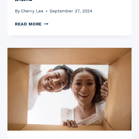
By
Cherry Lee
September 27, 2024
環
READ MORE
保
包
裝：
提
升
網
店
銷
售
的
關
鍵