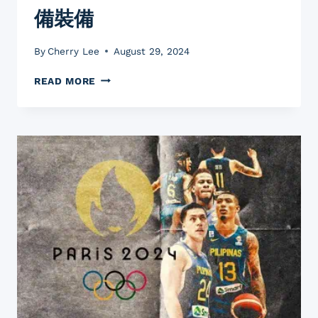
備裝備
By
Cherry Lee
August 29, 2024
2024
READ MORE
奧
運
田
徑
潛
在
市
場：
在
亞
馬
遜
上
銷
售
田