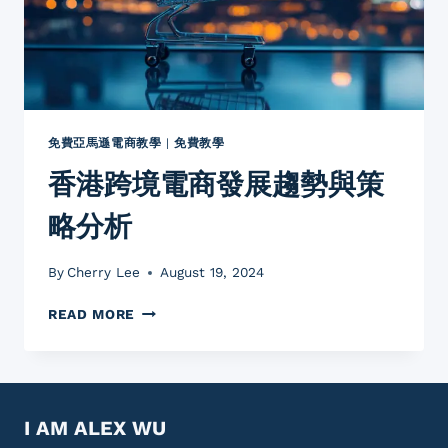
商
品
銷
售
全
攻
略
免費亞馬遜電商教學
|
免費教學
香港跨境電商發展趨勢與策
略分析
By
Cherry Lee
August 19, 2024
香
READ MORE
港
跨
境
電
商
I AM ALEX WU
發