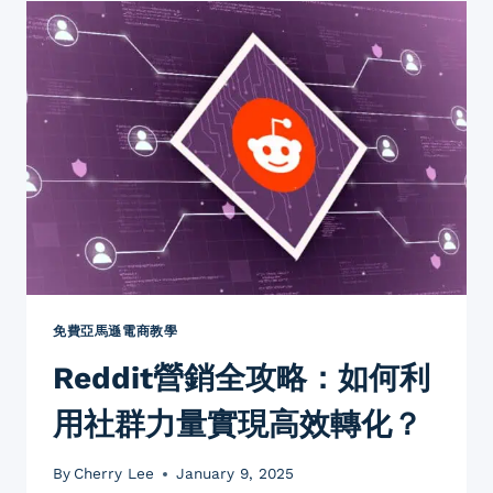
REDDIT
巧
妙
推
廣
品
牌？
香
港
人
必
學
的
三
大
免費亞馬遜電商教學
核
Reddit營銷全攻略：如何利
心
策
用社群力量實現高效轉化？
略
By
Cherry Lee
January 9, 2025