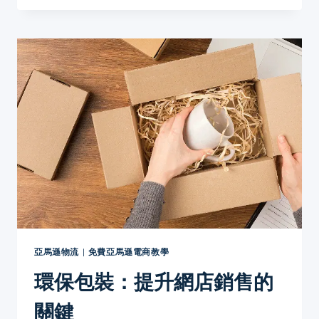
代
的
包
裝
設
計
亞馬遜物流
|
免費亞馬遜電商教學
環保包裝：提升網店銷售的
關鍵