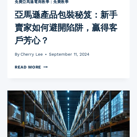
免費亞馬遜電商教學
|
免費教學
亞馬遜產品包裝秘笈：新手
賣家如何避開陷阱，贏得客
戶芳心？
By
Cherry Lee
September 11, 2024
亞
READ MORE
馬
遜
產
品
包
裝
秘
笈：
新
手
賣