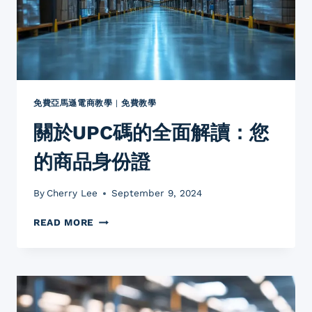
家
如
何
避
開
陷
阱，
免費亞馬遜電商教學
|
免費教學
贏
關於UPC碼的全面解讀：您
得
客
的商品身份證
戶
芳
心？
By
Cherry Lee
September 9, 2024
關
READ MORE
於
UPC
碼
的
全
面