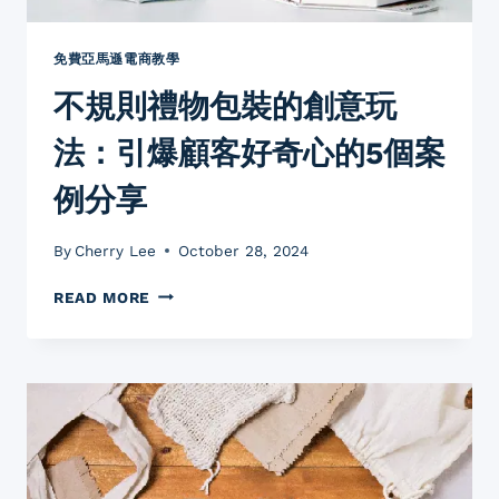
免費亞馬遜電商教學
不規則禮物包裝的創意玩
法：引爆顧客好奇心的5個案
例分享
By
Cherry Lee
October 28, 2024
不
READ MORE
規
則
禮
物
包
裝
的
創