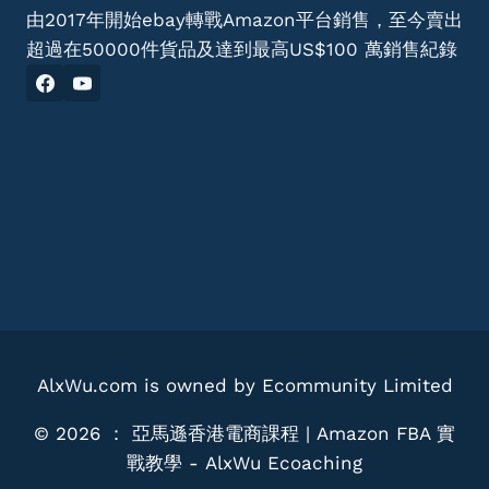
展
由2017年開始ebay轉戰Amazon平台銷售，至今賣出
趨
超過在50000件貨品及達到最高US$100 萬銷售紀錄
勢
與
策
略
分
析
AlxWu.com is owned by Ecommunity Limited
© 2026 ： 亞馬遜香港電商課程 | Amazon FBA 實
戰教學 - AlxWu Ecoaching