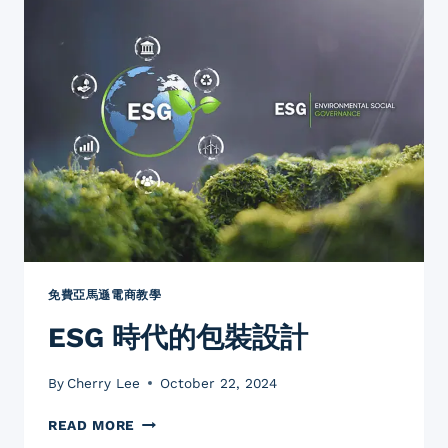
魅
力：
新
手
網
店
經
營
者
必
學
全
攻
略
免費亞馬遜電商教學
ESG 時代的包裝設計
By
Cherry Lee
October 22, 2024
ESG
READ MORE
時