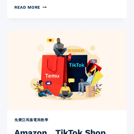
REDDIT
READ MORE
營
銷
全
攻
略：
如
何
利
用
社
群
力
量
實
現
高
效
轉
免費亞馬遜電商教學
化？
Amazon、TikTok Shop、