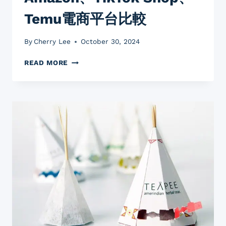
Temu電商平台比較
By
Cherry Lee
October 30, 2024
AMAZON、
READ MORE
TIKTOK
SHOP、
TEMU
電
商
平
台
比
較