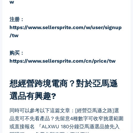
w
注册：
https://www.sellersprite.com/w/user/signup
/tw
购买：
https://www.sellersprite.com/cn/price/tw
想經營跨境電商？對於亞馬遜
選品有興趣?
同時可以參考以下這篇文章：
[經營亞馬遜之路]選
品竟可不先看產品？先留意4種數字可收窄挑選範圍
或直接報名
『ALXWU 180分鐘亞馬遜選品搶先入