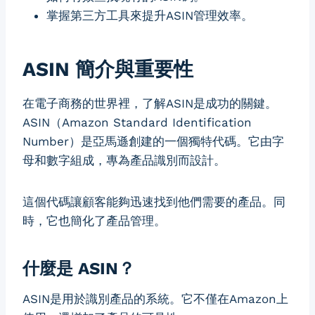
掌握第三方工具來提升ASIN管理效率。
ASIN
簡介與重要性
在電子商務的世界裡，了解ASIN是成功的關鍵。
ASIN（Amazon Standard Identification
Number）是亞馬遜創建的一個獨特代碼。它由字
母和數字組成，專為產品識別而設計。
這個代碼讓顧客能夠迅速找到他們需要的產品。同
時，它也簡化了產品管理。
什麼是
ASIN
？
ASIN是用於識別產品的系統。它不僅在Amazon上