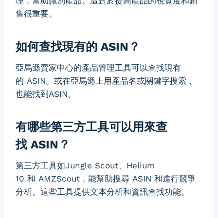
理，幫助識別產品。這對於提高產品的視覺度和銷
售很重要。
如何查找現有的
ASIN
？
亞馬遜賣家中心的產品管理工具可以查找現有
的 ASIN。或在亞馬遜上用產品名或關鍵字搜索，
也能找到ASIN。
有哪些第三方工具可以用來查
找
ASIN
？
第三方工具如Jungle Scout、Helium
10 和 AMZScout，能幫助搜尋 ASIN 和進行競爭
分析。這些工具提供文本分析和資訊查找功能。