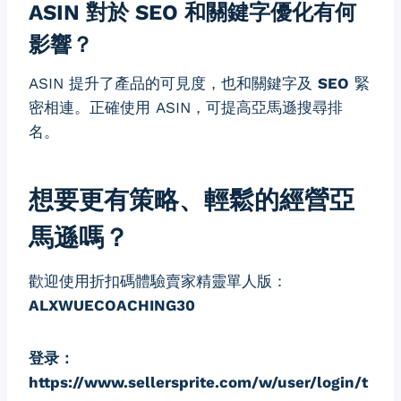
ASIN
對於
SEO
和關鍵字優化有何
影響？
ASIN 提升了產品的可見度，也和關鍵字及
SEO
緊
密相連。正確使用 ASIN，可提高亞馬遜搜尋排
名。
想要更有策略、輕鬆的經營亞
馬遜嗎？
歡迎使用折扣碼體驗賣家精靈單人版：
ALXWUECOACHING30
登录：
https://www.sellersprite.com/w/user/login/t