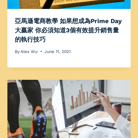
亞馬遜電商教學 如果想成為Prime Day
大贏家 你必須知道3個有效提升銷售量
的執行技巧
By
Alex Wu·
June 11, 2021