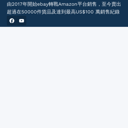
由2017年開始ebay轉戰Amazon平台銷售，至今賣出
超過在50000件貨品及達到最高US$100 萬銷售紀錄
AlxWu.com is owned by Ecommunity Limited
© 2026 ： 亞馬遜香港電商課程 | Amazon FBA 實
戰教學 - AlxWu Ecoaching