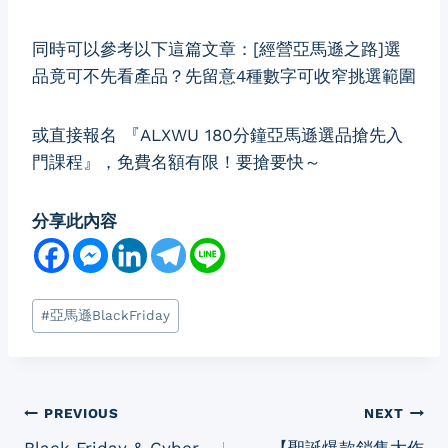
同時可以參考以下這篇文章：
[經營亞馬遜之路]選
品竟可不先看產品？先留意4種數字可收窄挑選範圍
或直接報名
『ALXWU 180分鐘亞馬遜選品搶先入
門課程』
，免費名額有限！要搶要快～
分享此內容
Post
#
亞馬遜BlackFriday
Tags:
Post
PREVIOUS
NEXT
Black Friday & Cyber
【聖誕爆款銷售大作