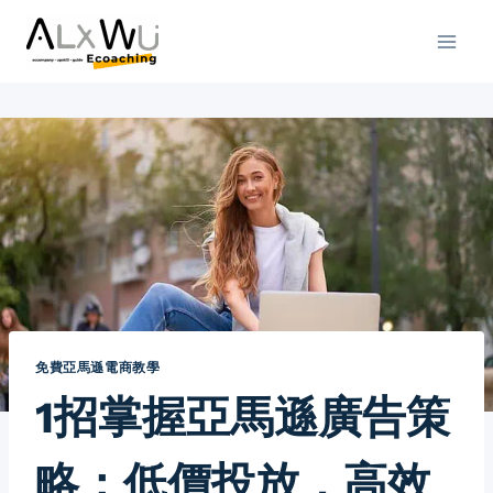
Skip
to
content
免費亞馬遜電商教學
1招掌握亞馬遜廣告策
略：低價投放，高效