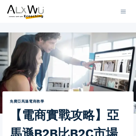
Skip
to
content
免費亞馬遜電商教學
【電商實戰攻略】亞
馬遜B2B比B2C市場