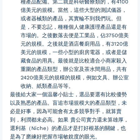
種產品配備。第二就是科研醫療類的，有4100
億美元的規模。當然，這些大型的測試儀器，
或者器械類的產品，其實輪不到我們玩。但
是，不要忘記，種種個人健康護理產品還是有
市場的。之後數落去便是工業品，佔3750億美
元的規模。之後就是酒店餐廚用品，有3120億
美元的規模，一些小型的廚房電器，或者是儲
藏食品的用具。最後就是比較適合小商家殺入
重圍的產品類型，辦公室及茶水間用品，共有
2420億美元的規模的規模，例如文具、辦公室
收納、紙類產品等等。
最後給大家一個温馨小貼士，選品要選有比較優勢
以及熟悉的產品。盲追市場規模大的產品類型，未
必是好事，因為可能會有太多競爭對手，就算賣
到，利潤都未必高。如果 貴公司實力還未算雄厚，
選利基（Niche）的產品才是打好根基的關鍵，也
是為了磨練好把握市場敏銳度的眼光。