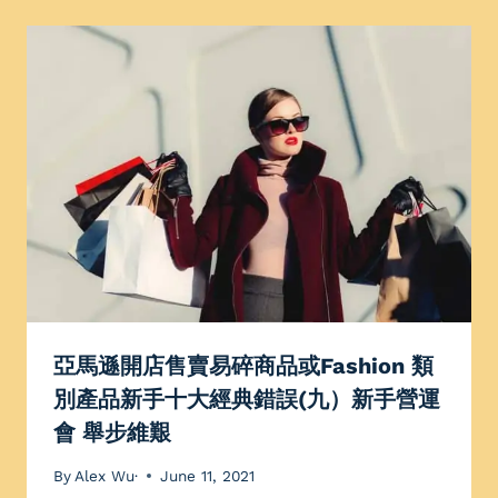
亞馬遜開店售賣易碎商品或Fashion 類
別產品新手十大經典錯誤(九）新手營運
會 舉步維艱
By
Alex Wu·
June 11, 2021