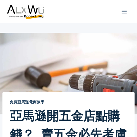
Skip
to
content
免費亞馬遜電商教學
亞馬遜開五金店點購
錢？ 賣五金必先考慮