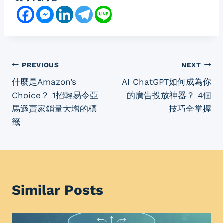
Post
PREVIOUS
NEXT
什麼是Amazon’s
AI ChatGPT如何成為你
navigation
Choice？ 1招輕易令亞
的廣告投放神器？ 4個
馬遜賣家銷量大增的標
技巧全掌握
籤
Similar Posts