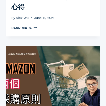
較
心得
那
1
種
By
Alex Wu·
June 11, 2021
方
式
亞
READ MORE
適
馬
合
遜
你
選
品
採
購
心
法
網
店
入
貨
不
可
不