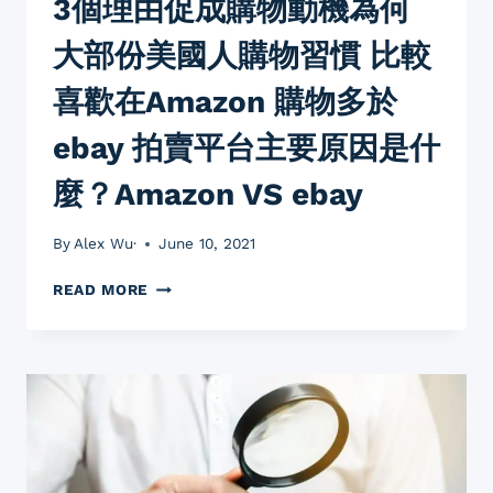
3個理由促成購物動機為何
電
商
大部份美國人購物習慣 比較
選
品
喜歡在Amazon 購物多於
教
學
ebay 拍賣平台主要原因是什
FBA
新
麼？Amazon VS ebay
手
入
手
By
Alex Wu·
June 10, 2021
網
絡
3
READ MORE
賺
個
錢
理
由
促
成
購
物
動