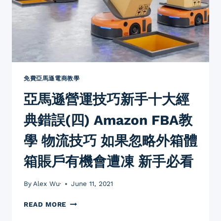
免費亞馬遜電商教學
亞馬遜營運技巧新手十大經
典錯誤(四) Amazon FBA教
學 物流技巧 如果忽略外箱體
箱賬戶有機會遭凍 新手必看
By
Alex Wu·
June 11, 2021
亞
READ MORE
馬