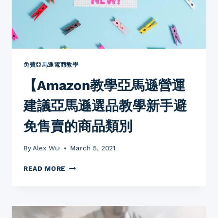
品
教
學
營
運
思
考
免費亞馬遜電商教學
大
【Amazon教學亞馬遜營運
方
向，
建議亞馬遜選品教學新手避
虛
擬
免售賣的商品類別
產
品
及
By
Alex Wu·
March 5, 2021
實
體
【AMAZON
READ MORE
商
教
品
學
在
亞
平
馬
台
遜