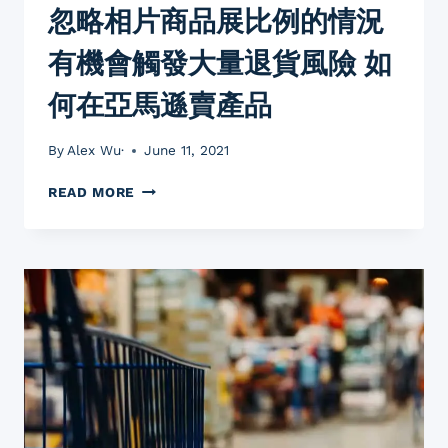
忽略相片商品展比例的情況
如
果
有機會觸發大量退貨風險 如
忽
略
何在亞馬遜賣產品
外
箱
體
By
Alex Wu·
June 11, 2021
箱
賬
亞
READ MORE
戶
馬
有
遜
機
營
會
運
遭
技
凍
巧
新
新
手
手
必
十
看
大
經
典