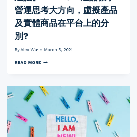
擇
營運思考大方向，虛擬產品
營
運
及實體商品在平台上的分
國
家
別?
選
站
電
By
Alex Wu·
March 5, 2021
商
新
【AMAZON
READ MORE
手
教
入
學
門
亞
建
馬
議
遜
營
運
建
議】
AMAZON
選