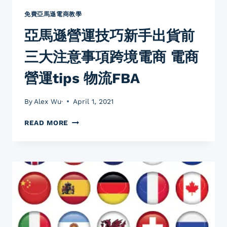
品
特
免費亞馬遜電商教學
別
亞馬遜營運技巧新手出貨前
多
人
三大注意事項跨境電商 電商
賣
營運tips 物流FBA
By
Alex Wu·
April 1, 2021
亞
READ MORE
馬
遜
營
運
技
巧
新
手
出
貨