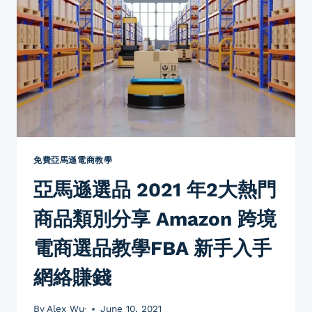
電
法
商
不
教
可
學
不
網
知
絡
2
賺
大
錢
原
分
則
享
否
心
則
免費亞馬遜電商教學
得
採
亞馬遜選品 2021 年2大熱門
購
拿
商品類別分享 Amazon 跨境
樣
的
電商選品教學FBA 新手入手
成
本
網絡賺錢
有
可
能
By
Alex Wu·
June 10, 2021