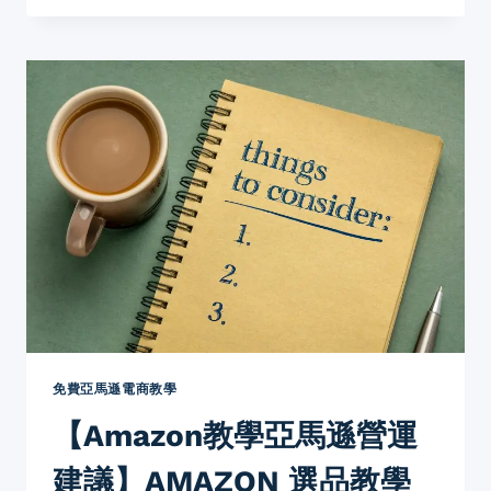
原
則
AMAZON
香
港
開
店
賣
家
免
費
【AMAZON
開
店
教
學
香
免費亞馬遜電商教學
港】
【Amazon教學亞馬遜營運
如
何
建議】AMAZON 選品教學
選