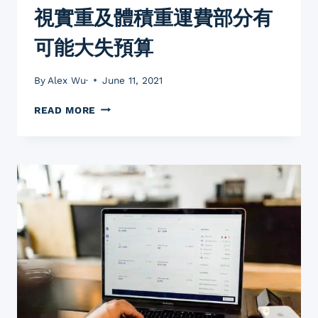
鍵
視實重及體積重運費部分有
款
色
可能大失預算
多
選
擇
By
Alex Wu·
June 11, 2021
多
的
亞
READ MORE
電
馬
商
遜
IG
營
舖
運
貨
技
模
巧
式
新
便
手
能
十
百
大
貨
經
撘
典
百
錯
客？
誤