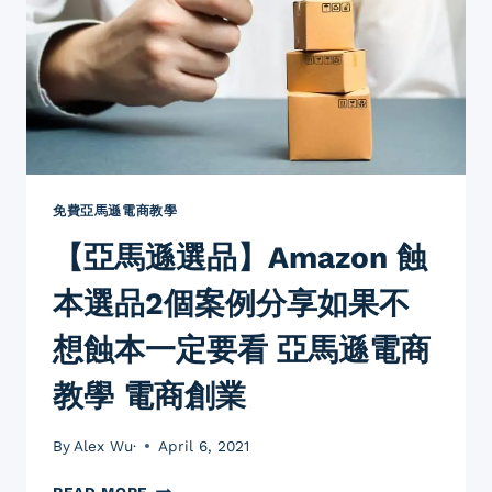
機
為
何
大
部
份
美
國
人
購
免費亞馬遜電商教學
物
【亞馬遜選品】Amazon 蝕
習
慣
本選品2個案例分享如果不
比
較
想蝕本一定要看 亞馬遜電商
喜
歡
教學 電商創業
在
AMAZON
購
By
Alex Wu·
April 6, 2021
物
多
【亞
READ MORE