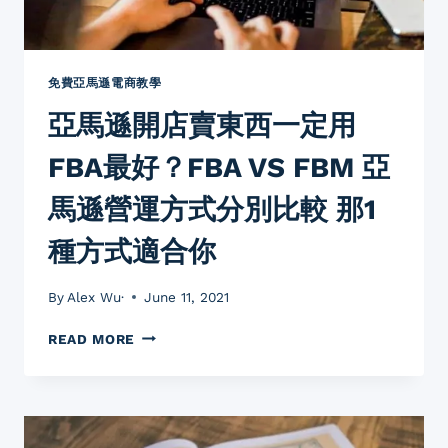
如
果
新
手
免費亞馬遜電商教學
選
亞馬遜開店賣東西一定用
品
階
FBA最好？FBA VS FBM 亞
段
忽
馬遜營運方式分別比較 那1
視
實
種方式適合你
重
及
體
By
Alex Wu·
June 11, 2021
積
重
亞
READ MORE
運
馬
費
遜
部
開
分
店
有
賣