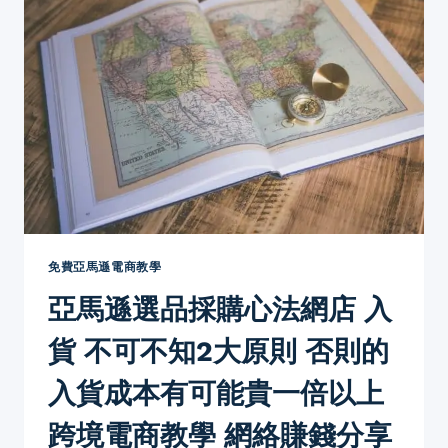
可
東
能
西
大
一
失
定
預
用
算
FBA
最
好？
FBA
VS
FBM
亞
馬
免費亞馬遜電商教學
遜
亞馬遜選品採購心法網店 入
營
運
貨 不可不知2大原則 否則的
方
式
入貨成本有可能貴一倍以上
分
別
跨境電商教學 網絡賺錢分享
比