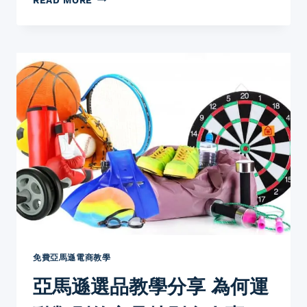
於
馬
EBAY
遜
拍
選
賣
品】
平
AMAZON
台
蝕
主
本
要
選
原
品
因
2
是
個
什
案
麼？
例
AMAZON
分
VS
享
EBAY
如
果
不
免費亞馬遜電商教學
想
亞馬遜選品教學分享 為何運
蝕
本