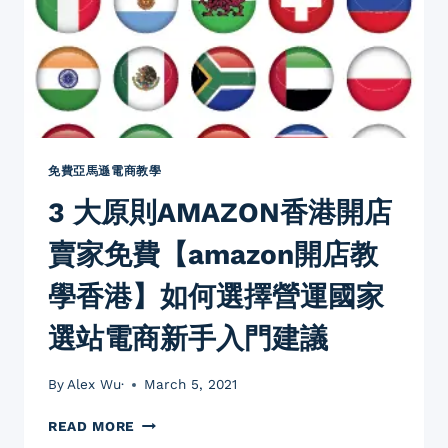
前
三
大
注
意
事
項
跨
免費亞馬遜電商教學
境
3 大原則AMAZON香港開店
電
商
賣家免費【amazon開店教
電
商
學香港】如何選擇營運國家
營
運
選站電商新手入門建議
TIPS
物
流
By
Alex Wu·
March 5, 2021
FBA
3
READ MORE
大