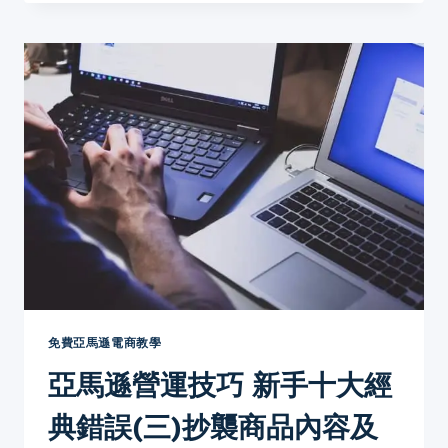
遜
營
運
技
巧
新
手
十
大
經
典
錯
誤
(四)
AMAZON
FBA
教
免費亞馬遜電商教學
學
亞馬遜營運技巧 新手十大經
物
流
典錯誤(三)抄襲商品內容及
技
巧