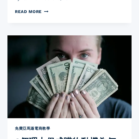
貴
一
亞
READ MORE
倍
馬
以
遜
上
選
跨
品
境
2021
電
年
商
2
教
大
學
熱
網
門
絡
商
賺
品
錢
類
分
別
享
分
心
享
得
AMAZON
跨
免費亞馬遜電商教學
境