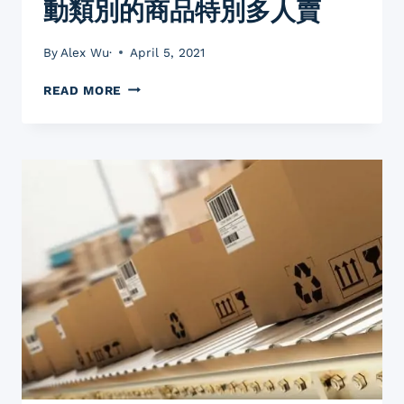
動類別的商品特別多人賣
一
定
要
By
Alex Wu·
April 5, 2021
看
亞
亞
READ MORE
馬
馬
遜
遜
電
選
商
品
教
教
學
學
電
分
商
享
創
為
業
何
運
動
類
別
的
商