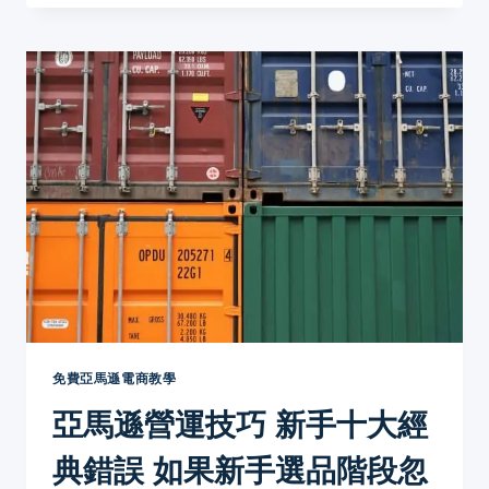
況
遜
有
舖
機
貨
會
電
觸
商
發
營
大
運
量
技
退
巧
貨
(二）
風
新
險
手
如
十
何
大
在
經
亞
典
馬
錯
免費亞馬遜電商教學
遜
誤
亞馬遜營運技巧 新手十大經
賣
選
產
品
典錯誤 如果新手選品階段忽
品
關