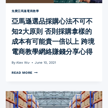
知
2
大
免費亞馬遜電商教學
原
亞馬遜選品採購心法不可不
則
否
知2大原則 否則採購拿樣的
則
的
成本有可能貴一倍以上 跨境
入
貨
電商教學網絡賺錢分享心得
成
本
有
By
Alex Wu·
June 10, 2021
可
能
亞
READ MORE
貴
馬
一
遜
倍
選
以
品
上
採
跨
購
境
心