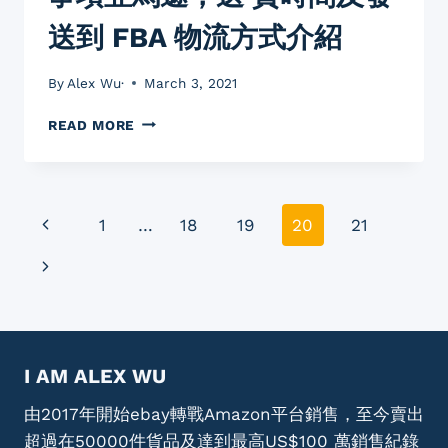
別
送到 FBA 物流方式介紹
By
Alex Wu·
March 3, 2021
【AMAZON
READ MORE
亞
馬
遜
營
Page
Previous
1
…
18
19
20
21
運
建
navigation
Page
Next
議】
AMAZON
Page
FBA
教
學
I AM ALEX WU
新
手
由2017年開始ebay轉戰Amazon平台銷售，至今賣出
準
備
超過在50000件貨品及達到最高US$100 萬銷售紀錄