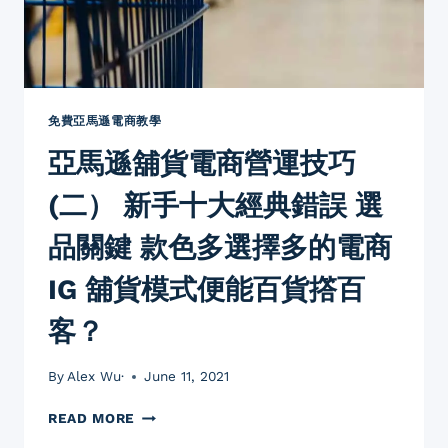
錯
誤
(三)
抄
襲
商
免費亞馬遜電商教學
品
亞馬遜舖貨電商營運技巧
內
容
(二） 新手十大經典錯誤 選
及
忽
品關鍵 款色多選擇多的電商
略
相
IG 舖貨模式便能百貨撘百
片
商
客？
品
展
比
By
Alex Wu·
June 11, 2021
例
的
亞
READ MORE
情
馬