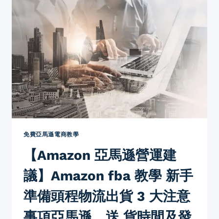
上
營
的
運
分
建
別?
議
亞
馬
遜
選
品
教
學
新
手
免費亞馬遜電商教學
避
【Amazon 亞馬遜營運建
免
售
議】Amazon fba 教學 新手
賣
的
準備頭程物流出貨 3 大注意
商
品
事項亞馬遜，送 貨時間及發
類