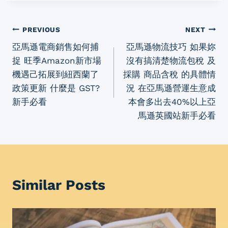
Post
PREVIOUS
NEXT
亞馬遜電商銷售如何捕
亞馬遜物流技巧 如果妳
navigation
捉 旺季Amazon新市場
沒有搞清楚物流包稅 及
機遇己拓展到紐西蘭了
採購 商品含稅 的具體情
政策更新 什麼是 GST?
況 在亞馬遜營運生意成
新手必看
本會多出去40%以上亞
馬遜英國站新手必看
Similar Posts