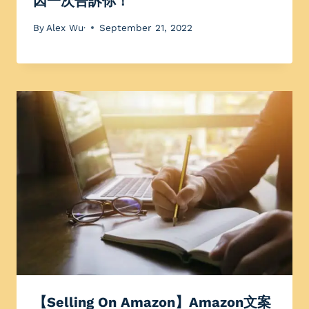
因一次告訴你！
By
Alex Wu·
September 21, 2022
【Selling On Amazon】Amazon文案