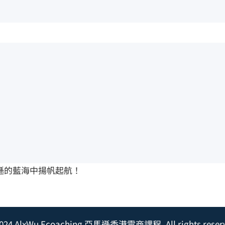
遜的藍海中揚帆起航！
024 AlxWu Ecoaching 亞馬遜香港電商課程. All rights reser