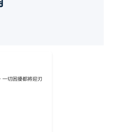
南
，一切困擾都將迎刃