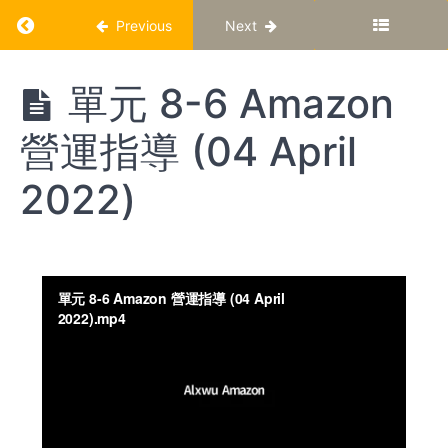
Return to course: AlxWu Amazon 網上直播重
Previous
Next
AlxWu
單元 8-6 Amazon
Amazon
網上直
營運指導 (04 April
播重溫
2022)
第
一
階
段
單
元
1-1
如
何
評