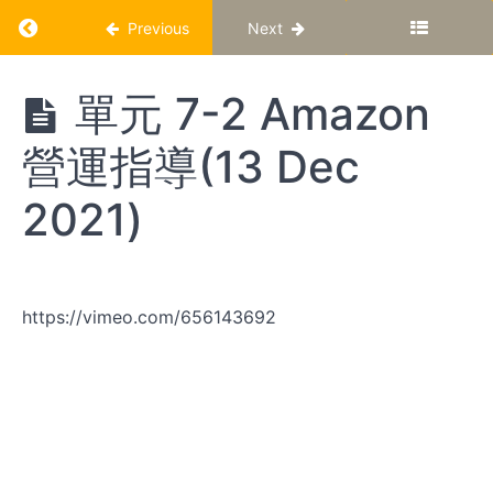
Return to course: AlxWu Amazon 網上直播重
Previous
Next
AlxWu
單元 7-2 Amazon
Amazon
網上直
營運指導(13 Dec
播重溫
2021)
第
一
階
https://vimeo.com/656143692
段
單
元
1-1
如
何
評