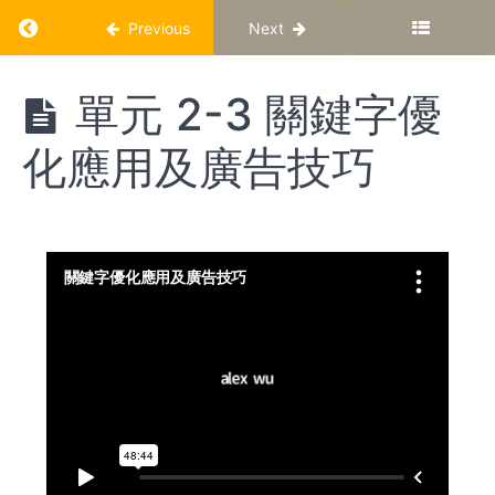
Return to course: AlxWu Amazon 網上直播重
Previous
Next
AlxWu
單元 2-3 關鍵字優
Amazon
網上直
化應用及廣告技巧
播重溫
第
一
階
段
單
元
1-1
如
何
評