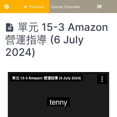
Return to course: AlxWu Amazon 網上直播重
Previous
Course Overview
AlxWu
單元 15-3 Amazon
Amazon
網上直
營運指導 (6 July
播重溫
2024)
第
一
階
段
單
元
1-1
如
何
評