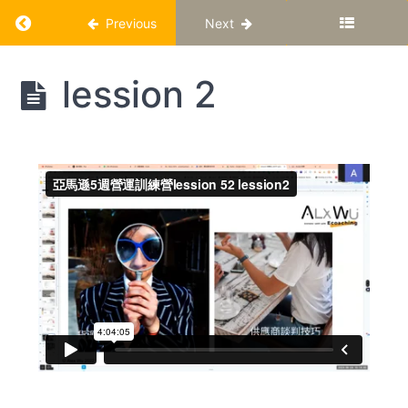
Return to course: 亞馬遜電商營運訓練營 Class 
Previous
Next
亞馬
lession 2
遜電
商營
運訓
練營
Class
52
亞
馬
遜
電
商
營
運
訓
練